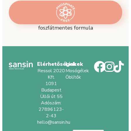
foszfátmentes formula
Elérhetőségek
Linkek
Ressol 2020
Mosógélek
Kft.
Öblítők
1091
Budapest
Üllői út 55
Adószám:
27896123-
2-43
hello@sansin.hu